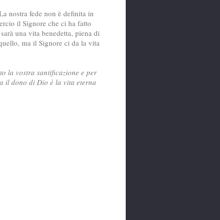
a nostra fede non è definita in
rcio il Signore che ci ha fatto
 sarà una vita benedetta, piena di
uello, ma il Signore ci da la vita
tto la vostra santificazione e per
a il dono di Dio è la vita eterna