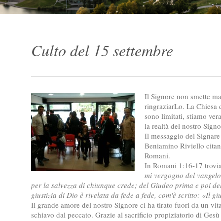
Culto del 15 settembre
Il Signore non smette ma
ringraziarLo. La Chiesa 
sono limitati, stiamo ve
la realtà del nostro Signo
Il messaggio del Signare c
Beniamino Riviello citand
Romani.
In Romani 1:16-17 trovia
mi vergogno del vangelo
per la salvezza di chiunque crede; del Giudeo prima e poi de
giustizia di Dio è rivelata da fede a fede, com'è scritto: «Il gi
Il grande amore del nostro Signore ci ha tirato fuori da un vi
schiavo dal peccato. Grazie al sacrificio propiziatorio di Gesù C