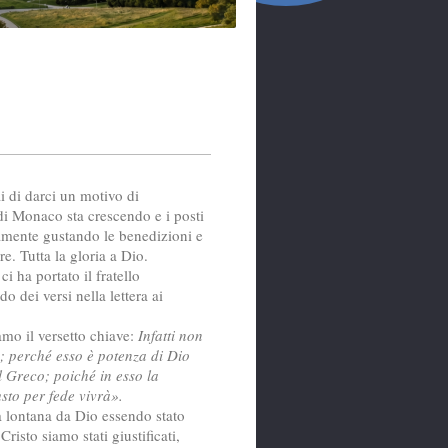
i di darci un motivo di
di Monaco sta crescendo e i posti
ramente gustando le benedizioni e
re. Tutta la gloria a Dio.
i ha portato il fratello
o dei versi nella lettera ai
mo il versetto chiave:
Infatti non
; perché esso è potenza di Dio
l Greco; poiché in esso la
usto per fede vivrà».
ta lontana da Dio essendo stato
risto siamo stati giustificati,