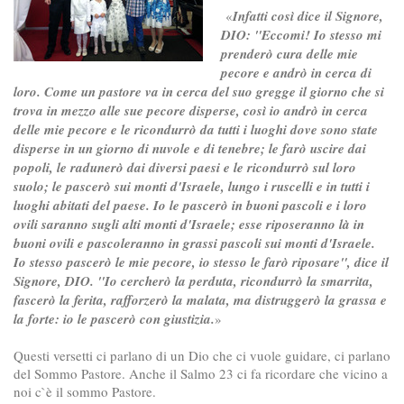
«
Infatti così dice il Signore,
DIO: "Eccomi! Io stesso mi
prenderò cura delle mie
pecore e andrò in cerca di
loro. Come un pastore va in cerca del suo gregge il giorno che si
trova in mezzo alle sue pecore disperse, così io andrò in cerca
delle mie pecore e le ricondurrò da tutti i luoghi dove sono state
disperse in un giorno di nuvole e di tenebre; le farò uscire dai
popoli, le radunerò dai diversi paesi e le ricondurrò sul loro
suolo; le pascerò sui monti d'Israele, lungo i ruscelli e in tutti i
luoghi abitati del paese. Io le pascerò in buoni pascoli e i loro
ovili saranno sugli alti monti d'Israele; esse riposeranno là in
buoni ovili e pascoleranno in grassi pascoli sui monti d'Israele.
Io stesso pascerò le mie pecore, io stesso le farò riposare", dice il
Signore, DIO. "Io cercherò la perduta, ricondurrò la smarrita,
fascerò la ferita, rafforzerò la malata, ma distruggerò la grassa e
la forte: io le pascerò con giustizia.
»
Questi versetti ci parlano di un Dio che ci vuole guidare, ci parlano
del Sommo Pastore. Anche il Salmo 23 ci fa ricordare che vicino a
noi c`è il sommo Pastore.