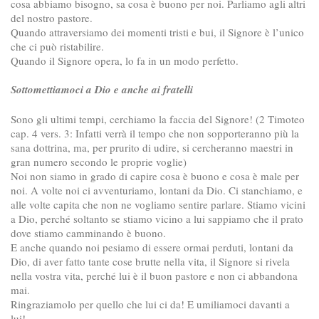
cosa abbiamo bisogno, sa cosa è buono per noi. Parliamo agli altri
del nostro pastore.
Quando attraversiamo dei momenti tristi e bui, il Signore è l’unico
che ci può ristabilire.
Quando il Signore opera, lo fa in un modo perfetto.
Sottomettiamoci a Dio e anche ai fratelli
Sono gli ultimi tempi, cerchiamo la faccia del Signore! (2 Timoteo
cap. 4 vers. 3: Infatti verrà il tempo che non sopporteranno più la
sana dottrina, ma, per prurito di udire, si cercheranno maestri in
gran numero secondo le proprie voglie)
Noi non siamo in grado di capire cosa è buono e cosa è male per
noi. A volte noi ci avventuriamo, lontani da Dio. Ci stanchiamo, e
alle volte capita che non ne vogliamo sentire parlare. Stiamo vicini
a Dio, perché soltanto se stiamo vicino a lui sappiamo che il prato
dove stiamo camminando è buono.
E anche quando noi pesiamo di essere ormai perduti, lontani da
Dio, di aver fatto tante cose brutte nella vita, il Signore si rivela
nella vostra vita, perché lui è il buon pastore e non ci abbandona
mai.
Ringraziamolo per quello che lui ci da! E umiliamoci davanti a
lui!