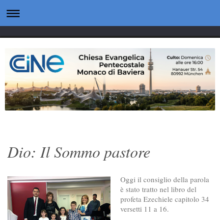
Dio: Il Sommo pastore
Oggi il consiglio della parola
è stato tratto nel libro del
profeta Ezechiele capitolo 34
versetti 11 a 16.