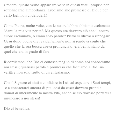
Credere: questo verbo appare tre volte in questi versi, proprio per
sottolinearne l'importanza. Crediamo alle promesse di Dio, e per
certo Egli non ci deluderà!
Come Pietro, molte volte, con le nostre labbra abbiamo esclamato
"darei la mia vita per te". Ma questo era davvero ciò che il nostro
cuore esclamava, o erano solo parole? Pietro si ritrovò a rinnegare
Gesù dopo poche ore; evidentemente non si rendeva conto che
quello che la sua bocca aveva pronunciato, era ben lontano da
quel che era in grado di fare.
Ricordiamoci che Dio ci conosce meglio di come noi conosciamo
noi stessi; qualsiasi parola e promessa che facciamo a Dio, sia
verità e non solo frutto di un entusiasmo.
Che il Signore ci aiuti a confidare in Lui, ad aspettare i Suoi tempi,
e a consacrarci ancora di più, così da esser davvero pronti a
donarGli interamente la nostra vita, anche se ciò dovesse portarci a
rinunciare a noi stessi!
Dio ci benedica.