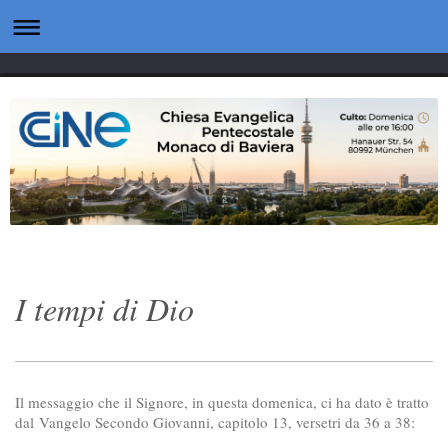
I tempi di Dio
Il messaggio che il Signore, in questa domenica, ci ha dato è tratto
dal Vangelo Secondo Giovanni, capitolo 13, versetri da 36 a 38: