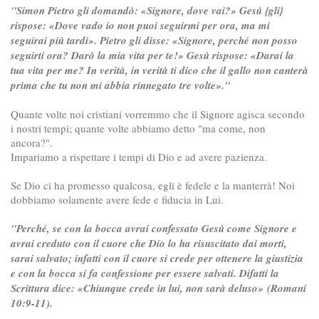
"Simon Pietro gli domandò: «Signore, dove vai?» Gesù {gli}
rispose: «Dove vado io non puoi seguirmi per ora, ma mi
seguirai più tardi». Pietro gli disse: «Signore, perché non posso
seguirti ora? Darò la mia vita per te!» Gesù rispose: «Darai la
tua vita per me? In verità, in verità ti dico che il gallo non canterà
prima che tu non mi abbia rinnegato tre volte»."
Quante volte noi cristiani vorremmo che il Signore agisca secondo
i nostri tempi; quante volte abbiamo detto "ma come, non
ancora?".
Impariamo a rispettare i tempi di Dio e ad avere pazienza.
Se Dio ci ha promesso qualcosa, egli è fedele e la manterrà! Noi
dobbiamo solamente avere fede e fiducia in Lui.
"Perché, se con la bocca avrai confessato Gesù come Signore e
avrai creduto con il cuore che Dio lo ha risuscitato dai morti,
sarai salvato; infatti con il cuore si crede per ottenere la giustizia
e con la bocca si fa confessione per essere salvati. Difatti la
Scrittura dice: «Chiunque crede in lui, non sarà deluso» (Romani
10:9-11).